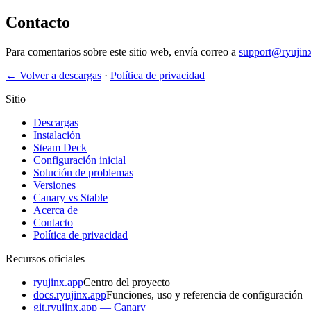
Contacto
Para comentarios sobre este sitio web, envía correo a
support@ryujinx
← Volver a descargas
·
Política de privacidad
Sitio
Descargas
Instalación
Steam Deck
Configuración inicial
Solución de problemas
Versiones
Canary vs Stable
Acerca de
Contacto
Política de privacidad
Recursos oficiales
ryujinx.app
Centro del proyecto
docs.ryujinx.app
Funciones, uso y referencia de configuración
git.ryujinx.app — Canary