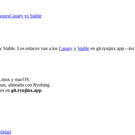
iones
Canary vs Stable
 Stable. Los enlaces van a los
Canary
y
Stable
en git.ryujinx.app—los
 Linux y macOS.
mas, alineada con Ryubing.
ses en
git.ryujinx.app
.
ilidad