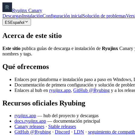
Ryujinx Canary
Descargas
Instalación
Configuración inicial
Solución de problemas
Vers
ES
Español
Acerca de este sitio
Este sitio
publica guías de descarga e instalación de
Ryujinx
Canary y
nombres y tags.
Qué ofrecemos
Enlaces por plataforma e instalación paso a paso en Windows,
Documentación de primera configuración y solución de proble
Enlaces al hub en
ryujinx.app
,
GitHub @Ryubing
y a los relea
Recursos oficiales Ryubing
ryujinx.app
—
hub del proyecto y descargas
docs.ryujinx.app
—
documentación principal
Canary releases
·
Stable releases
GitHub @Ryubing
·
Discord
·
LDN
·
seguimiento de compatib