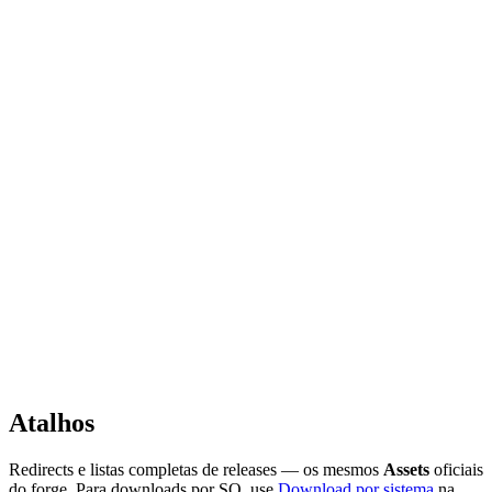
Atalhos
Redirects e listas completas de releases — os mesmos
Assets
oficiais
do forge. Para downloads por SO, use
Download por sistema
na