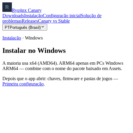
Ryujinx Canary
Downloads
Instalação
Configuração inicial
Solução de
problemas
Releases
Canary vs Stable
PT
Português (Brasil)
Instalação
·
Windows
Instalar no Windows
A maioria usa x64 (AMD64). ARM64 apenas em PCs Windows
ARM64 — combine com o nome do pacote baixado em Assets.
Depois que o app abrir: chaves, firmware e pastas de jogos —
Primeira configuração
.