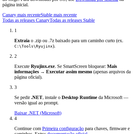
página inicial.
Canary mais recente
Stable mais recente
Todas as releases Canary
Todas as releases Stable
1
Extraia
o .zip ou .7z baixado para um caminho curto (ex.
).
C:\Tools\Ryujinx
2
Execute
Ryujinx.exe
. Se SmartScreen bloquear:
Mais
informações → Executar assim mesmo
(apenas arquivos da
página oficial).
3
Se pedir
.NET
, instale o
Desktop Runtime
da Microsoft —
versão igual ao prompt.
Baixar .NET (Microsoft)
4
Continue com
Primeira configuração
para chaves, firmware e
caminhos. Extra:
documentação oficial
.